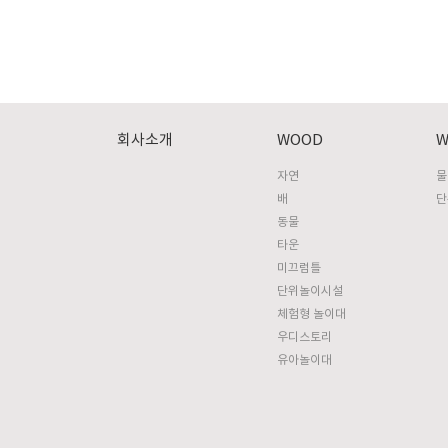
회사소개
WOOD
W
자연
물
배
단
동물
타운
미끄럼틀
단위놀이시설
체험형 놀이대
우디스토리
유아놀이대