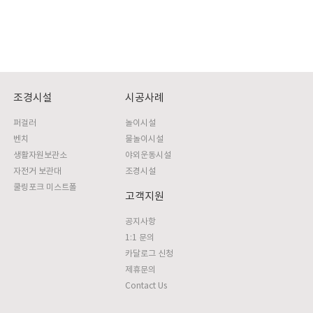
조경시설
시공사례
퍼걸러
놀이시설
벤치
물놀이시설
생활자원보관소
야외운동시설
자전거 보관대
조경시설
쿨링포크 미스트폴
고객지원
공지사항
1:1 문의
카달로그 신청
제휴문의
Contact Us