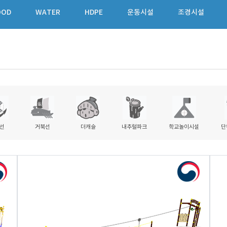
OD
WATER
HDPE
운동시설
조경시설
선
거북선
더캐슬
내추럴파크
학교놀이시설
단