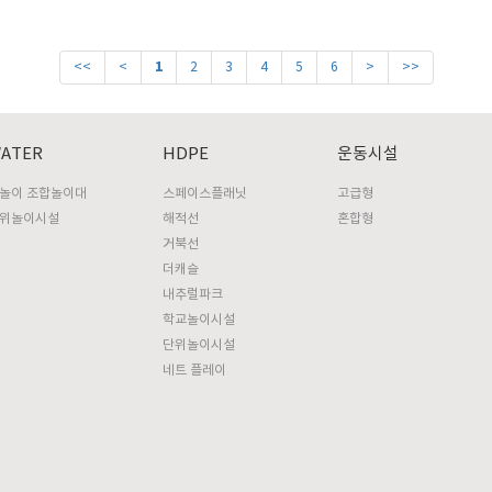
1
<<
<
2
3
4
5
6
>
>>
ATER
HDPE
운동시설
놀이 조합놀이대
스페이스플래닛
고급형
위놀이시설
해적선
혼합형
거북선
더캐슬
내추럴파크
학교놀이시설
단위놀이시설
네트 플레이