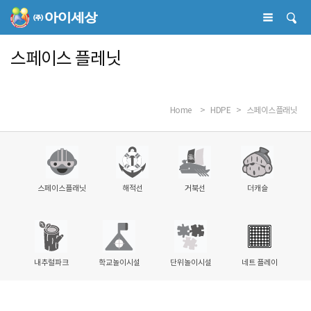
스페이스 플레닛
Home
>
HDPE
>
스페이스플래닛
스페이스플래닛
해적선
거북선
더캐슬
내추럴파크
학교놀이시설
단위놀이시설
네트 플레이