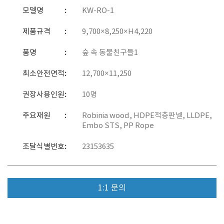
모델명
KW-RO-1
제품규격
9,700×8,250×H4,220
품명
숲 속 동물친구들1
최소안전면적
12,700×11,250
권장사용인원
10명
주요재원
Robinia wood, HDPE적층판넬, LLDPE,
Embo STS, PP Rope
조달식별번호
23153635
1:1 문의