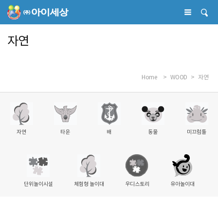
자연
Home
>
WOOD
>
자연
자연
타운
배
동물
미끄럼틀
단위놀이시설
체험형 놀이대
우디스토리
유아놀이대